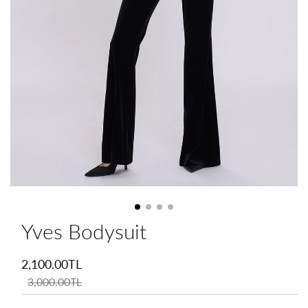
Yves Bodysuit
İndirimli
fiyat
2,100.00TL
Normal
fiyat
3,000.00TL