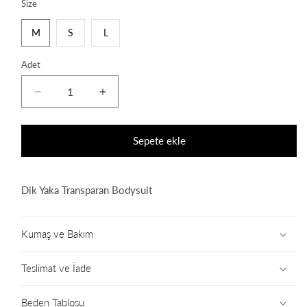
Size
M
S
L
Adet
Yves
Yves
Bodysuit
Bodysuit
için
için
adedi
adedi
Sepete ekle
azaltın
artırın
Dik Yaka Transparan Bodysuit
Kumaş ve Bakım
Teslimat ve İade
Beden Tablosu