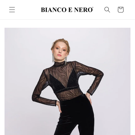
İçeriğe
atla
Sepet