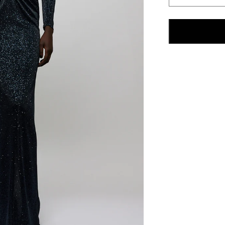
Dress
için
adedi
azaltın