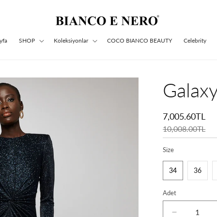
yfa
SHOP
Koleksiyonlar
COCO BIANCO BEAUTY
Celebrity
Galaxy
İndirimli
fiyat
7,005.60TL
Normal
fiyat
10,008.00TL
Size
34
36
Adet
Galaxy