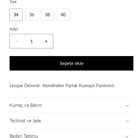
Size
34
36
38
40
Adet
Tiger
Tiger
Pants
Pants
için
için
adedi
adedi
Sepete ekle
azaltın
artırın
Leopar Desenli -Kendinden Parlak Kumaşlı Pantolon
Kumaş ve Bakım
Teslimat ve İade
Beden Tablosu