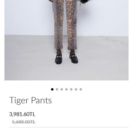
Tiger Pants
İndirimli
fiyat
3,981.60TL
Normal
fiyat
5,688.00TL