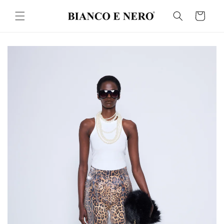
İçeriğe
atla
Sepet