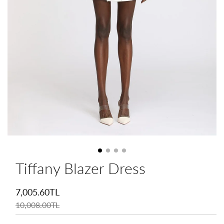
Tiffany Blazer Dress
İndirimli
fiyat
7,005.60TL
Normal
fiyat
10,008.00TL