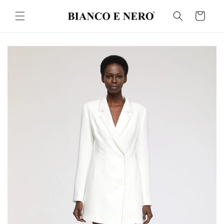
İçeriğe
atla
Sepet