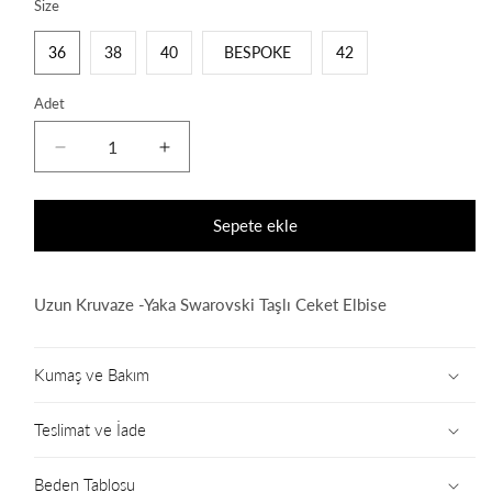
Size
36
38
40
BESPOKE
42
Adet
Tiffany
Tiffany
Blazer
Blazer
Dress
Dress
için
için
Sepete ekle
adedi
adedi
azaltın
artırın
Uzun Kruvaze -Yaka Swarovski Taşlı Ceket Elbise
Kumaş ve Bakım
Teslimat ve İade
Beden Tablosu