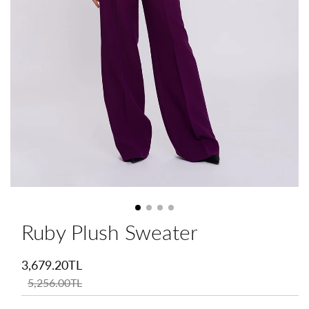
Ruby Plush Sweater
İndirimli
fiyat
3,679.20TL
Normal
fiyat
5,256.00TL