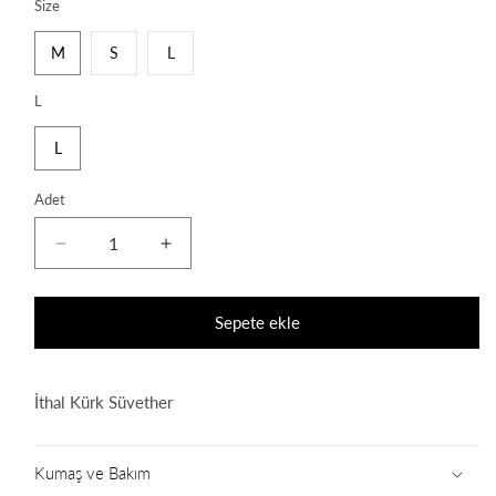
Size
M
S
L
L
L
Adet
Ruby
Ruby
Plush
Plush
Sweater
Sweater
için
için
Sepete ekle
adedi
adedi
azaltın
artırın
İthal Kürk Süvether
Kumaş ve Bakım