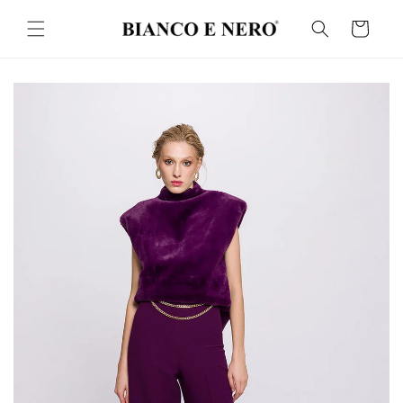
İçeriğe
atla
Sepet