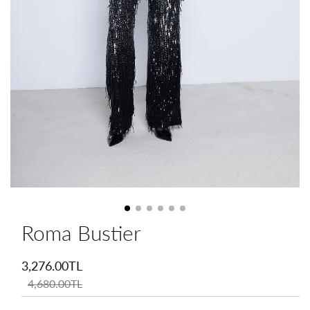
Roma Bustier
İndirimli
fiyat
3,276.00TL
Normal
fiyat
4,680.00TL