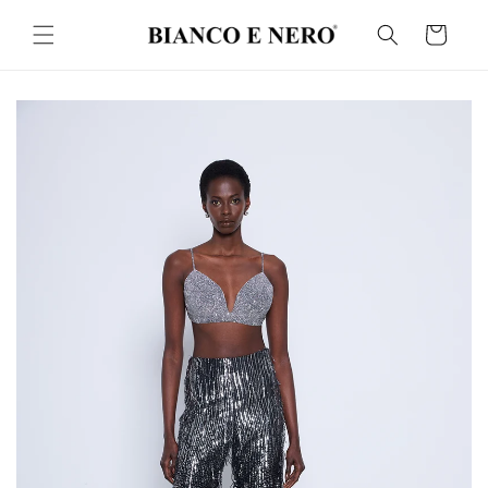
İçeriğe
atla
Sepet