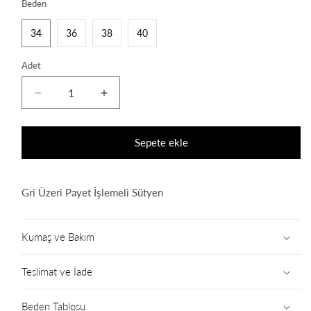
Beden
34
36
38
40
Adet
Roma
Roma
Bustier
Bustier
için
için
adedi
adedi
Sepete ekle
azaltın
artırın
Gri Üzeri Payet İşlemeli Sütyen
Kumaş ve Bakım
Teslimat ve İade
Beden Tablosu