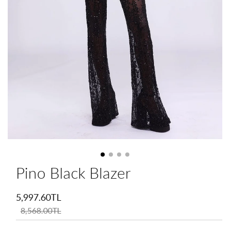
Pino Black Blazer
İndirimli
fiyat
5,997.60TL
Normal
fiyat
8,568.00TL