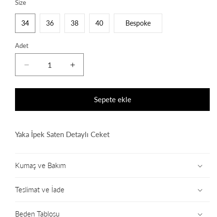
Size
34
36
38
40
Bespoke
Adet
Pino
Pino
Black
Black
Blazer
Blazer
için
için
Sepete ekle
adedi
adedi
azaltın
artırın
Yaka İpek Saten Detaylı Ceket
Kumaş ve Bakım
Teslimat ve İade
Beden Tablosu