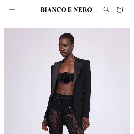
İçeriğe
atla
Sepet