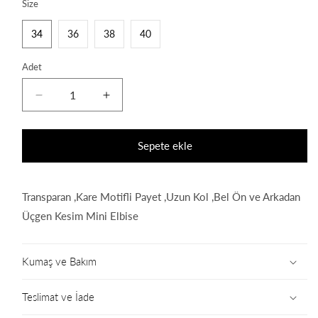
Size
34
36
38
40
Adet
Nikita
Nikita
Dress
Dress
için
için
adedi
adedi
Sepete ekle
azaltın
artırın
Transparan ,Kare Motifli Payet ,Uzun Kol ,Bel Ön ve Arkadan
Üçgen Kesim Mini Elbise
Kumaş ve Bakım
Teslimat ve İade