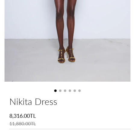
Nikita Dress
İndirimli
fiyat
8,316.00TL
Normal
fiyat
11,880.00TL