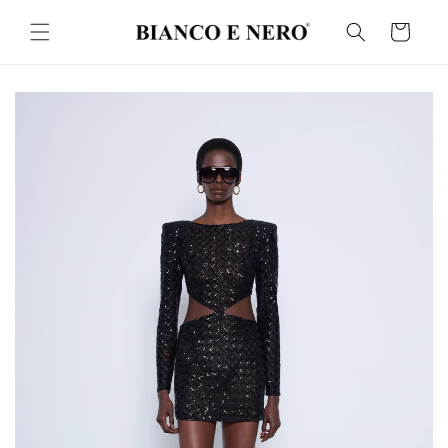
İçeriğe
atla
Sepet