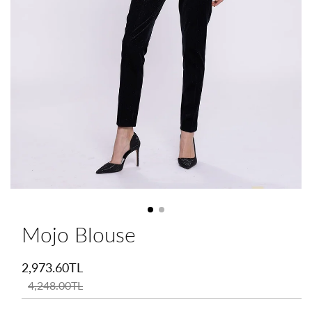
Mojo Blouse
İndirimli
fiyat
2,973.60TL
Normal
fiyat
4,248.00TL