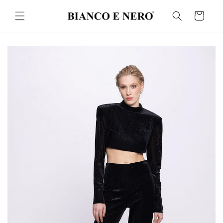
İçeriğe
atla
Sepet