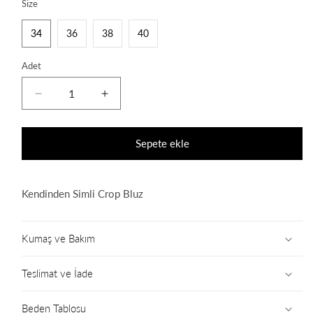
Size
34
36
38
40
Adet
Mojo
Mojo
Blouse
Blouse
için
için
adedi
adedi
Sepete ekle
azaltın
artırın
Kendinden Simli Crop Bluz
Kumaş ve Bakım
Teslimat ve İade
Beden Tablosu