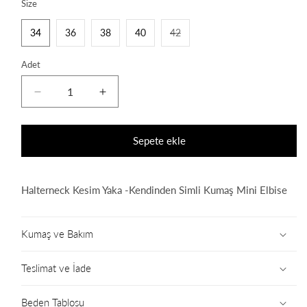
Size
34
36
38
40
42
Varyasyon
tükendi
veya
Adet
kullanılamıyor
Luna
Luna
Dress
Dress
için
için
adedi
adedi
Sepete ekle
azaltın
artırın
Halterneck Kesim Yaka -Kendinden Simli Kumaş Mini Elbise
Kumaş ve Bakım
Teslimat ve İade
Beden Tablosu