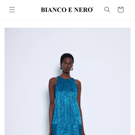
İçeriğe
atla
Sepet