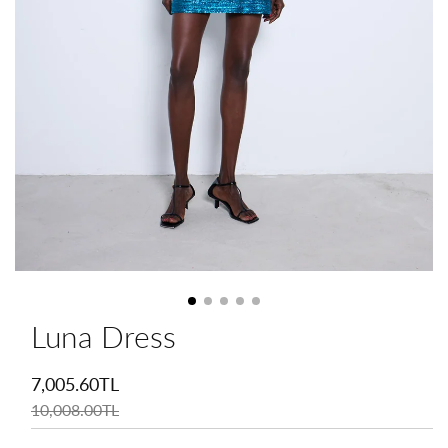
Luna Dress
İndirimli
fiyat
7,005.60TL
Normal
fiyat
10,008.00TL