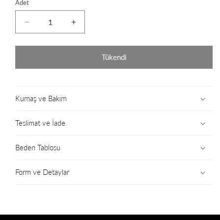
Adet
Leopard
Leopard
Legging
Legging
için
için
adedi
adedi
Tükendi
azaltın
artırın
Kumaş ve Bakım
Teslimat ve İade
Beden Tablosu
Form ve Detaylar