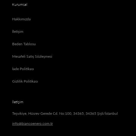
Kurumsal
Hakkımızda
İletişim
Beden Tablosu
Mesafeli Satış Sözleşmesi
İade Politikası
Gizlilik Politikası
İletişim
Teşvikiye, Hüsrev Gerede Cd. No:100, 34365, 34365 Şişli/İstanbul
info@biancoenero.com.tr