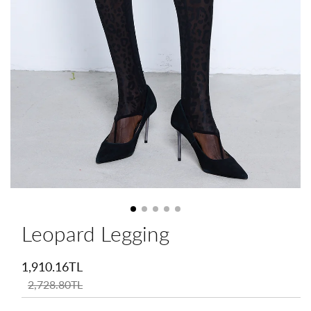
Leopard Legging
İndirimli
fiyat
1,910.16TL
Normal
fiyat
2,728.80TL