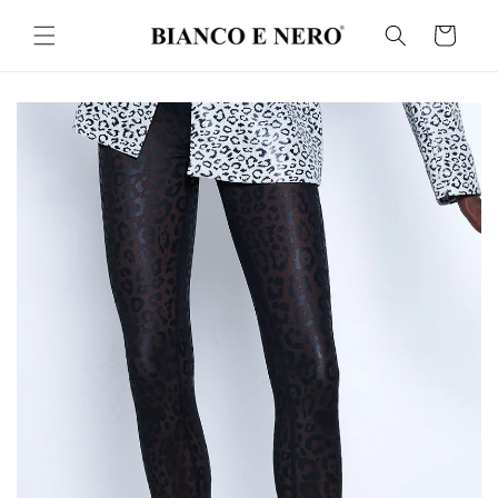
İçeriğe
atla
Sepet