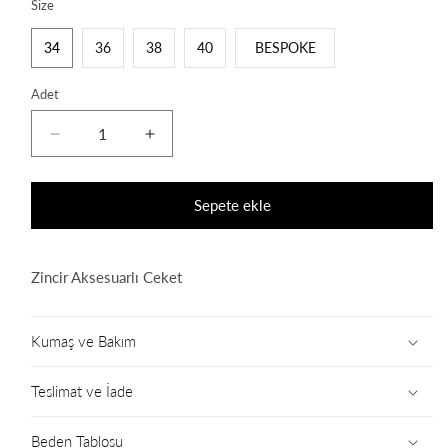
Size
34
36
38
40
BESPOKE
Adet
Bad
Bad
Girl
Girl
Blazer
Blazer
Black
Black
Sepete ekle
için
için
adedi
adedi
azaltın
artırın
Zincir Aksesuarlı Ceket
Kumaş ve Bakım
Teslimat ve İade
Beden Tablosu