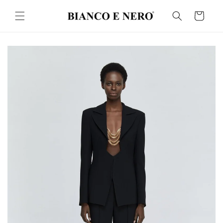
İçeriğe
atla
Sepet