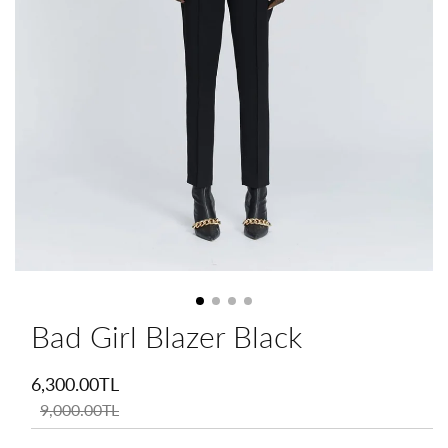
Bad Girl Blazer Black
İndirimli
fiyat
6,300.00TL
Normal
fiyat
9,000.00TL